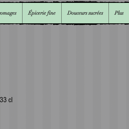
romages
Épicerie fine
Douceurs sucrées
Plus
33 cl