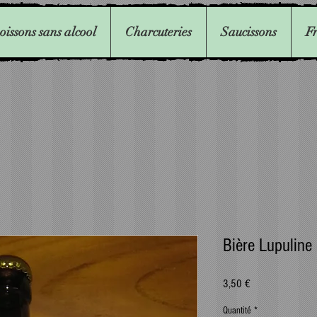
oissons sans alcool
Charcuteries
Saucissons
F
Bière Lupuline 
Prix
3,50 €
Quantité
*