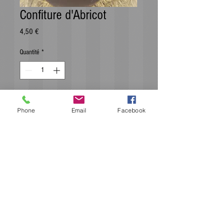
Confiture d'Abricot
Prix
4,50 €
Quantité
*
Ajouter au panier
Phone
Email
Facebook
La confiture qui ensoleille vos tartines !
Abricot 50%
Sucre de canne
Citron
Fabrication 100% artisanale